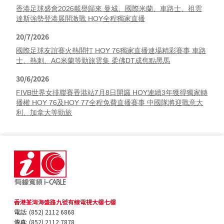
香港足球盛會2026載譽歸來 曼城、國際米蘭、車路士、祖雲
達斯強勢登港展開激戰 HOY全程獨家直播
20/7/2026
國際足球友誼賽火熱開打 HOY 76獨家直播連場精彩賽事 車路
士、熱刺、AC米蘭等勁旅雲集 柔佛DT成焦點黑馬
30/6/2026
FIVB世界女排聯賽香港站7月8日開鑼 HOY連續3年獲得獨家轉
播權 HOY 76及HOY 77全程免費直播賽事 中國隊將迎戰意大
利、加拿大等勁旅
香港荃灣海盛路九號有線電視大樓七樓
電話: (852) 2112 6868
傳真: (852) 2112 7878