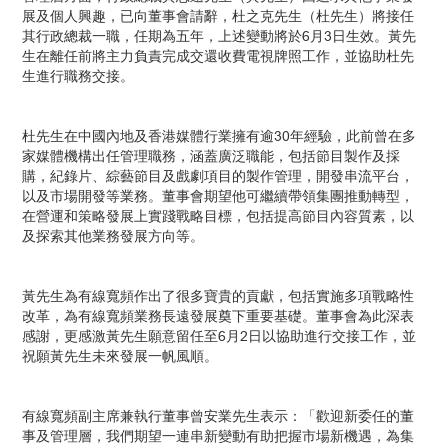
展及個人興趣，已向董事會請辭，杜之克先生（杜先生）將接任
其行政總裁一職，任期為五年，上述變動將於6月3日生效。黃先
生在離任前將主力負責完成交還收費電視牌照工作，並協助杜先
生進行職務交接。
杜先生在中國內地及香港媒體行業擁有逾30年經驗，此前曾在多
家媒體機構出任管理職務，涵蓋廣泛職能，包括節目製作及採
購，紀錄片、綜藝節目及戲劇項目的製作管理，開發串流平台，
以及市場開發等業務。董事會期望他可繼續帶領集團推動轉型，
在營運和策略發展上實踐戰略目標，包括提高節目內容質素，以
及探索其他業務發展方向等。
黃先生為有線寬頻作出了很多寶貴的貢獻，包括實施多項戰略性
改革，為有線寬頻業務長遠發展奠下重要基礎。董事會為此深表
感謝，更感激黃先生願意留任至6月2日以協助進行交接工作，並
祝願黃先生未來發展一帆風順。
有線寬頻副主席兼執行董事曾安業先生表示：「歡迎新委任的董
事及管理層，我們期望一連串新變動有助把握市場新機遇，為集