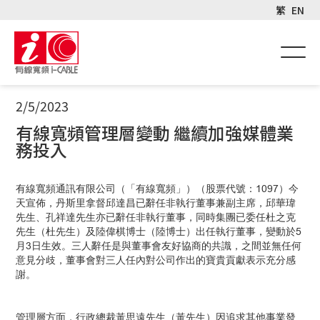
繁
EN
2/5/2023
有線寬頻管理層變動 繼續加強媒體業
務投入
有線寬頻通訊有限公司（「有線寬頻」）（股票代號：1097）今
天宣佈，丹斯里拿督邱達昌已辭任非執行董事兼副主席，邱華瑋
先生、孔祥達先生亦已辭任非執行董事，同時集團已委任杜之克
先生（杜先生）及陸偉棋博士（陸博士）出任執行董事，變動於5
月3日生效。三人辭任是與董事會友好協商的共識，之間並無任何
意見分歧，董事會對三人任內對公司作出的寶貴貢獻表示充分感
謝。
管理層方面，行政總裁黃思遠先生（黃先生）因追求其他事業發