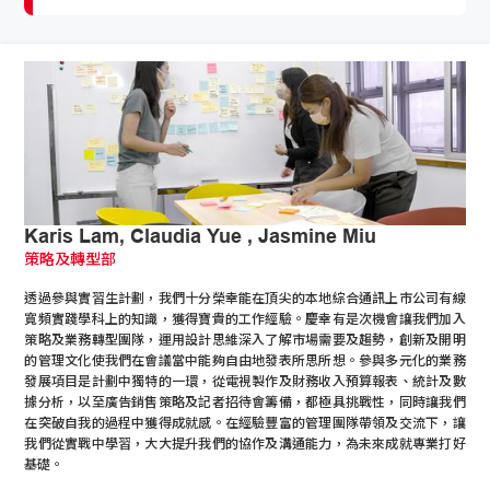
Karis Lam, Claudia Yue , Jasmine Miu
策略及轉型部
透過參與實習生計劃，我們十分榮幸能在頂尖的本地綜合通訊上市公司有線
寬頻實踐學科上的知識，獲得寶貴的工作經驗。慶幸有是次機會讓我們加入
策略及業務轉型團隊，運用設計思維深入了解市場需要及趨勢，創新及開明
的管理文化使我們在會議當中能夠自由地發表所思所想。參與多元化的業務
發展項目是計劃中獨特的一環，從電視製作及財務收入預算報表、統計及數
據分析，以至廣告銷售策略及記者招待會籌備，都極具挑戰性，同時讓我們
在突破自我的過程中獲得成就感。在經驗豐富的管理團隊帶領及交流下，讓
我們從實戰中學習，大大提升我們的協作及溝通能力，為未來成就專業打好
基礎。