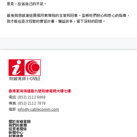
意見，反省自己的不足。
最後我想感謝這兩個月教導我的主管和同事。全賴他們耐心和悉心的指導，
我才能在是次短暫的實習計畫，獲益良多，留下深刻的回憶。
香港荃灣海盛路九號有線電視大樓七樓
電話: (852) 2112 6868
傳真: (852) 2112 7878
電郵:
info@i-cablecomm.com
關於有線寬頻
我們的業務
投資者關係
新聞中心
就業機會