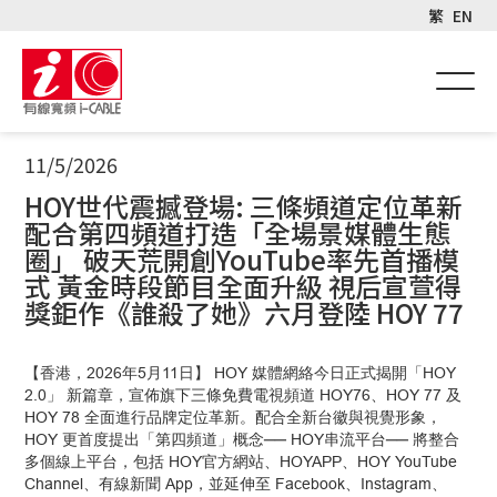
繁
EN
11/5/2026
HOY世代震撼登場: 三條頻道定位革新
配合第四頻道打造「全場景媒體生態
圈」 破天荒開創YouTube率先首播模
式 黃金時段節目全面升級 視后宣萱得
獎鉅作《誰殺了她》六月登陸 HOY 77
【香港，2026年5月11日】 HOY 媒體網絡今日正式揭開「HOY
2.0」 新篇章，宣佈旗下三條免費電視頻道 HOY76、HOY 77 及
HOY 78 全面進行品牌定位革新。配合全新台徽與視覺形象，
HOY 更首度提出「第四頻道」概念── HOY串流平台── 將整合
多個線上平台，包括 HOY官方網站、HOYAPP、HOY YouTube
Channel、有線新聞 App，並延伸至 Facebook、Instagram、