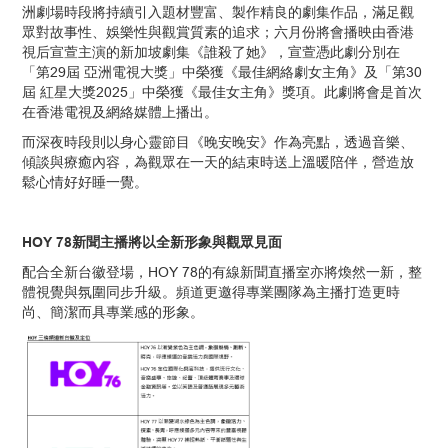
洲劇場時段將持續引入題材豐富、製作精良的劇集作品，滿足觀
眾對故事性、娛樂性與觀賞質素的追求；六月份將會播映由香港
視后宣萱主演的新加坡劇集《誰殺了她》，宣萱憑此劇分別在
「第29屆 亞洲電視大獎」中榮獲《最佳網絡劇女主角》及「第30
屆 紅星大獎2025」中榮獲《最佳女主角》獎項。此劇將會是首次
在香港電視及網絡媒體上播出。
而深夜時段則以身心靈節目《晚安晚安》作為亮點，透過音樂、
傾談與療癒內容，為觀眾在一天的結束時送上溫暖陪伴，營造放
鬆心情好好睡一覺。
HOY 78新聞主播將以全新形象與觀眾見面
配合全新台徽登場，HOY 78的有線新聞直播室亦將煥然一新，整
體視覺與氛圍同步升級。頻道更邀得專業團隊為主播打造更時
尚、簡潔而具專業感的形象。