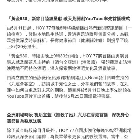
專業分析，從香港人角度緊貼國際社會及本地大小事。
「黃金930」新節目陸續呈獻 破天荒開創YouTube率先首播模式
由5月11日起，HOY 77每晚8時將繼續播出熱門新聞資訊節目《一
線搜查》，緊貼本地民生熱話，透過專題追蹤與個案分析，為觀
眾提供深度時事解析。長壽健康節目《健康關注組》則提早至晚
上8時30分播出。
「黃金930」時段由晚上9時30分開始，HOY 77將首播由男演員
馬志威及鄺芷凡主持的《酒勻全亞洲》(港澳篇)，帶領觀眾走訪港
澳兩地不同特色酒吧，深入探索兩地酒吧文化及酒廠故事。
由獨立自主的伍詠薇(伍姑娘)夥拍網絡紅人Brian@廿四味主持的
《九運會客室》，訪談城中知性女士，分享她們奮鬥故事，在九
運中如何自處及對未來的期盼。節目將於5月11日晚上率先開始在
YouTube原片直出首播，隨後於5月25日回歸電視螢幕。
亞洲劇場時段 視后宣萱《誰殺了她》六月在香港首播 深夜身心
靈節目為觀眾送暖
除了黃金時段節目升級外，HOY 77亦同步強化每晚10點亞洲劇場
時段及深夜節目編排，為觀眾帶來更多元的收視選擇。當中，亞