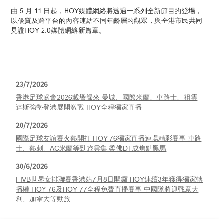
由 5 月 11 日起，HOY媒體網絡將透過一系列全新節目的登場，
以優質及跨平台的內容連結不同年齡層的觀眾，與全港市民共同
見證HOY 2.0媒體網絡新篇章。
23/7/2026
香港足球盛會2026載譽歸來 曼城、國際米蘭、車路士、祖雲
達斯強勢登港展開激戰 HOY全程獨家直播
20/7/2026
國際足球友誼賽火熱開打 HOY 76獨家直播連場精彩賽事 車路
士、熱刺、AC米蘭等勁旅雲集 柔佛DT成焦點黑馬
30/6/2026
FIVB世界女排聯賽香港站7月8日開鑼 HOY連續3年獲得獨家轉
播權 HOY 76及HOY 77全程免費直播賽事 中國隊將迎戰意大
利、加拿大等勁旅