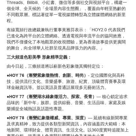
Threads、Bilibili、小紅書、微信等多個社交與視頻平台，構建一
個全球、全天候的「全場景內容生態圈」，覆蓋由年輕至熟齡的
不同觀眾層。標誌著從單一電視媒體轉型為立體媒體網絡的新里
程。
有線寬頻行政總裁兼執行董事黃雅芬表示：「HOY2.0 代表我們
已進化為跨平台的立體網絡。透過電視與串流平台的協同效應，
我們不僅優化了本地觀眾的收視體驗，更為香港故事提供更廣闊
的舞台，向全球華人社群呈現具品牌張力的內容。」
三大頻道色彩美學 形象精準定義：
由今日起，三條頻道將以嶄新色彩象徵其獨特定位：
●HOY 76（漸變紫象徵熱情、創新、時尚）
- 定位國際化與高科
技，提供流行文化、音樂盛事、旅遊、紀實、頂級體育賽事及環
球金融資訊等。並以英語及普通話展現多元藝術活力。
●HOY 77（漸變湖水綠象徵活力、探索、長青）
— 核心鎖定追求
品味的「新中年」族群。提供綜藝、音樂、生活品味、家庭及娛
樂捕捉全城熱話及話題性專題。
●HOY 78（漸變紅象徵權威、專業、深度）
— 延續有線新聞專業
及求真精神，致力提供各類型新聞資訊，內容涵蓋四大範疇：本
地新聞、環球財金、體育資訊、生活文化。以360度實時追蹤加上