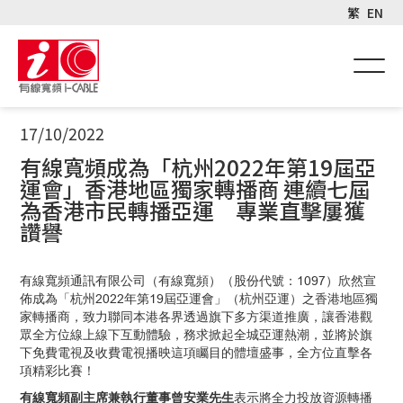
繁
EN
17/10/2022
有線寬頻成為「杭州2022年第19屆亞
運會」香港地區獨家轉播商 連續七屆
為香港市民轉播亞運 專業直擊屢獲
讚譽
有線寬頻通訊有限公司（有線寬頻）（股份代號：1097）欣然宣
佈成為「杭州2022年第19屆亞運會」（杭州亞運）之香港地區獨
家轉播商，致力聯同本港各界透過旗下多方渠道推廣，讓香港觀
眾全方位線上線下互動體驗，務求掀起全城亞運熱潮，並將於旗
下免費電視及收費電視播映這項矚目的體壇盛事，全方位直擊各
項精彩比賽！
有線寬頻副主席兼執行董事曾安業先生
表示將全力投放資源轉播