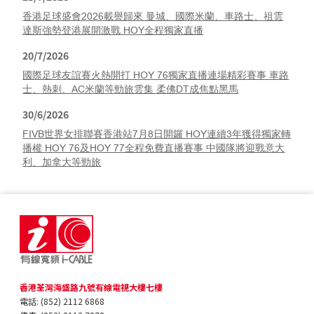
香港足球盛會2026載譽歸來 曼城、國際米蘭、車路士、祖雲
達斯強勢登港展開激戰 HOY全程獨家直播
20/7/2026
國際足球友誼賽火熱開打 HOY 76獨家直播連場精彩賽事 車路
士、熱刺、AC米蘭等勁旅雲集 柔佛DT成焦點黑馬
30/6/2026
FIVB世界女排聯賽香港站7月8日開鑼 HOY連續3年獲得獨家轉
播權 HOY 76及HOY 77全程免費直播賽事 中國隊將迎戰意大
利、加拿大等勁旅
香港荃灣海盛路九號有線電視大樓七樓
電話: (852) 2112 6868