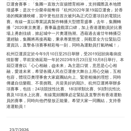
亞運會賽事：「集團一直致力宣揚體育精神，支持國際及本地體
壇盛事；是次十分榮幸能奪得『杭州2022年第19屆亞運會』於香
港的獨家播映權，當中更包括首次被列為正式亞運項目的電競比
賽。有線一直以專業認真製作轉播大型體育盛事，去年，集團轉
播『2020東京奧運』賽事贏盡觀眾口碑，加上香港運動員於比賽
場上勇創佳績，掀起城中一片奧運熱潮。憑藉過去逾廿年轉播亞
運經驗，集團將再接再勵，秉承專業態度，與觀眾全方位緊貼亞
運資訊，直擊各項賽事精彩每一刻，同時為運動員打氣吶喊！」
杭州亞運原定於今年9月10日至25日舉辦，受2019冠狀病毒病疫
情影響，早前宣佈延期一年於2023年9月23日至10月8日舉行。本
屆亞運會以「心心相融，@未来」為主題口號，意思是心心相
融，愛達未來，希望各國人民在亞運會大舞台上用心交融，互相
包容，體現亞奧理事會大家庭團結向上、緊密相擁的理想，同時
傳遞自信樂觀、不畏挑戰、共迎美好的期許。杭州亞運將舉辦多
項賽事，包括：24項競技性比賽、18項球類比賽、9項對抗性比
賽及10項水上比賽。有線寬頻團隊必定緊貼及直擊所有香港運動
員的賽事，同時向他們發放正能量。希望大家一同團結，支持香
港運動員！
23/7/2026